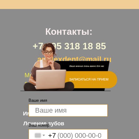
Контакты:
+7 495 318 18 85
artalexdent@mail.ru
Москва. Улица Азовская, дом
24, корпус 2
Ваше имя
Имплантация зубов
Лечение зубов
Ваш номер
+7