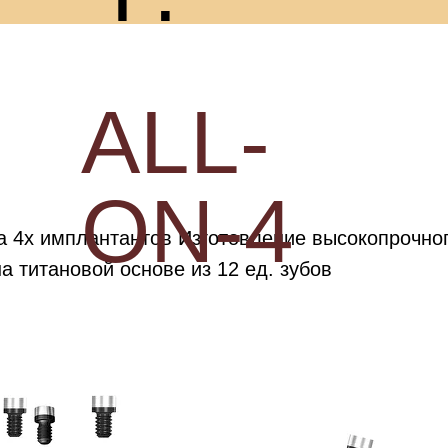
ALL-
ON-4
а 4х имплантантов Изготовление высокопрочно
а титановой основе из 12 ед. зубов