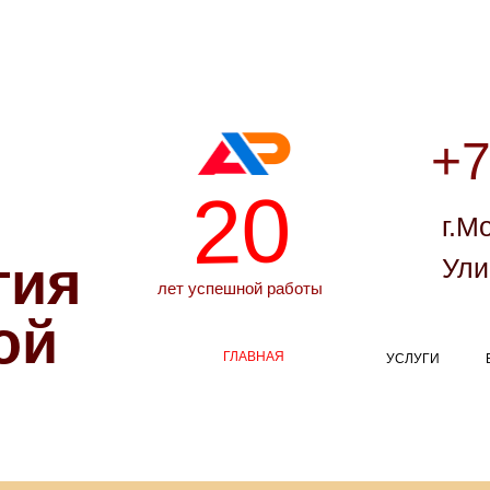
+7
20
г.М
гия
Ули
лет успешной работы
ой
ГЛАВНАЯ
УСЛУГИ