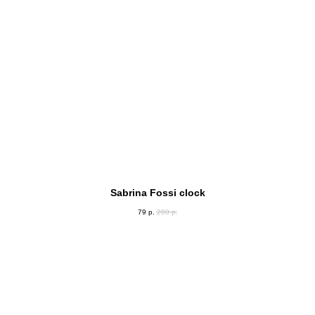
Sabrina Fossi clock
79
р.
200
р.