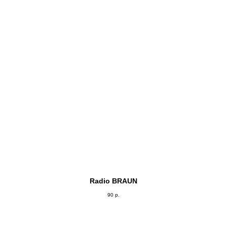
Radio BRAUN
90
р.